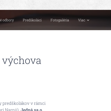
né odbory
Predškoláci
Fotogaléria
Viac
á výchova
y predškolákov v rámci
pri Narnii).
Jedná sa o