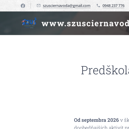
szusciernavoda@gmail.com
0948 237 776
www.szusciernavod
Predškol
Od septembra 2026
v šk
doobedňajších aktivít 