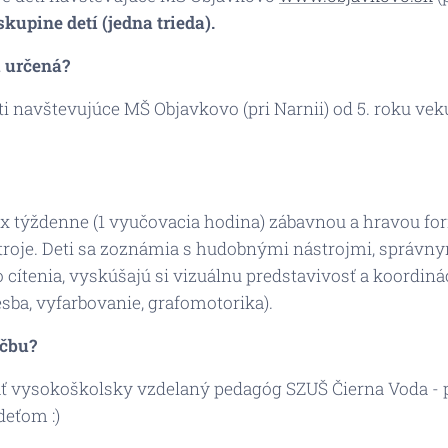
pine detí (jedna trieda).
a určená?
i navštevujúce MŠ Objavkovo (pri Narnii) od 5. roku veku 
x týždenne (1 vyučovacia hodina) zábavnou a hravou for
stroje. Deti sa zoznámia s hudobnými nástrojmi, správn
cítenia, vyskúšajú si vizuálnu predstavivosť a koordiná
ba, vyfarbovanie, grafomotorika).
učbu?
ť vysokoškolsky vzdelaný pedagóg SZUŠ Čierna Voda - p
deťom :)