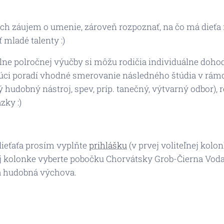
och záujem o umenie, zároveň rozpoznať, na čo má dieťa 
mladé talenty :)
ne polročnej výučby si môžu rodičia individuálne doho
júci poradí vhodné smerovanie následného štúdia v rám
hudobný nástroj, spev, príp. tanečný, výtvarný odbor), r
zky :)
dieťaťa prosím vyplňte
prihlášku
(v prvej voliteľnej kol
ej kolonke vyberte pobočku Chorvátsky Grob-Čierna Voda).
á hudobná výchova.