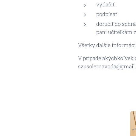
vytlačiť,
podpísať
doručiť do schr
pani učiteľkám 
Všetky ďalšie informác
V prípade akýchkoľvek o
szusciernavoda@gmail