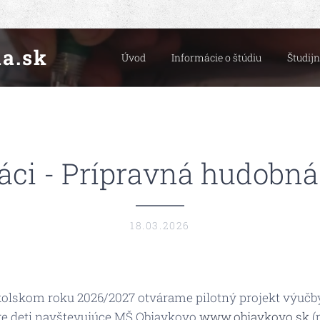
a.sk
Úvod
Informácie o štúdiu
Študij
áci - Prípravná hudobn
18.03.2026
olskom roku 2026/2027 otvárame pilotný projekt výučb
pre deti navštevujúce MŠ Objavkovo
www.objavkovo.sk
(