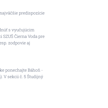
najväčšie predispozície
dnúť s vyučujúcim
ci SZUŠ Čierna Voda pre
esp. zodpovie aj
onke ponechajte Báhoň -
 V sekcii č. 5 Študijný