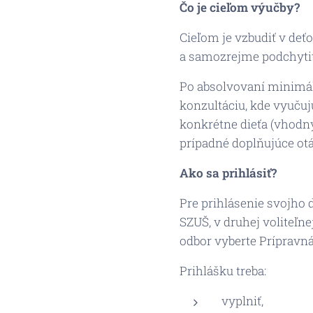
Čo je cieľom výučby?
Cieľom je vzbudiť v deť
a samozrejme podchytiť 
Po absolvovaní minimál
konzultáciu, kde vyuču
konkrétne dieťa (vhodný 
prípadné doplňujúce otá
Ako sa prihlásiť?
Pre prihlásenie svojho 
SZUŠ, v druhej voliteľn
odbor vyberte Prípravn
Prihlášku treba:
vyplniť,