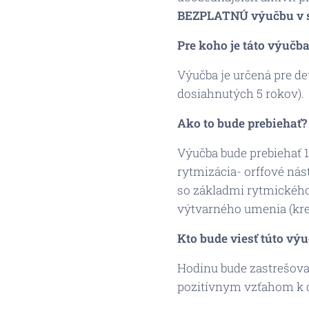
BEZPLATNÚ výučbu v sku
Pre koho je táto výučb
Výučba je určená pre det
dosiahnutých 5 rokov).
Ako to bude prebiehať?
Výučba bude prebiehať 1
rytmizácia- orffové ná
so základmi rytmického 
výtvarného umenia (kres
Kto bude viesť túto vý
Hodinu bude zastrešova
pozitívnym vzťahom k 