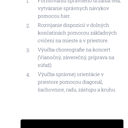
Formovaniu správneho držania tela,
vytváranie správnych návykov
pomocou hier.
Rozvíjanie dispozícií v dolných
končatinách pomocou základných
cvičení na mieste a v priestore.
Výučba choreografie na koncert
(Vianočný, záverečný, príprava na
súťaž)
Výučba správnej orientácie v
priestore pomocou diagonál,
šachovnice, radu, zástupu a kruhu.