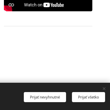
Prijať nevyhnutné
Prijať všetko
Vytvorené službou
Webnode
Cookies