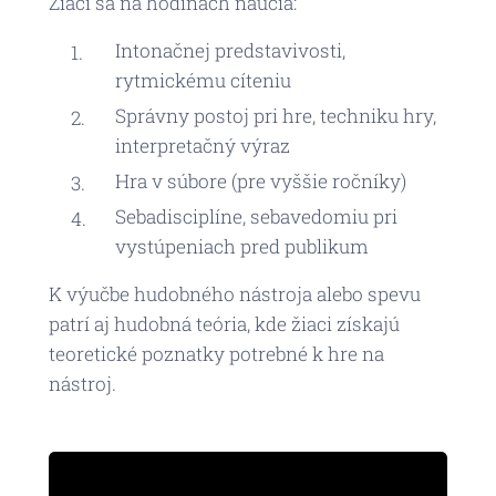
Žiaci sa na hodinách naučia:
Intonačnej predstavivosti,
rytmickému cíteniu
Správny postoj pri hre, techniku hry,
interpretačný výraz
Hra v súbore (pre vyššie ročníky)
Sebadisciplíne, sebavedomiu pri
vystúpeniach pred publikum
K výučbe hudobného nástroja alebo spevu
patrí aj hudobná teória, kde žiaci získajú
teoretické poznatky potrebné k hre na
nástroj.