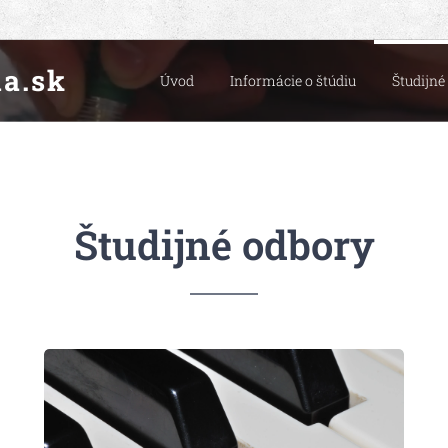
a.sk
Úvod
Informácie o štúdiu
Študijné
Študijné odbory