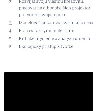
Rozvíjať svoju vlastnú kreativitu,
pracovať na dlhodobejších projektor
pri tvorení svojich prác
Modelovať, pozorovať svet okolo seba
Práca s rôznymi materiálmi
Kritické myslenie a analýzu umenia
Ekologický prístup k tvorbe