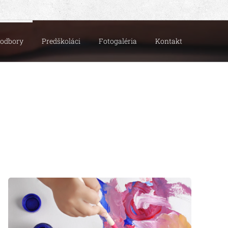
 odbory
Predškoláci
Fotogaléria
Kontakt