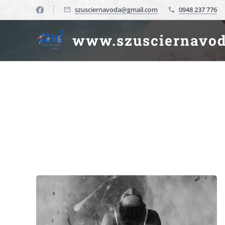
szusciernavoda@gmail.com
0948 237 776
www.szusciernavod